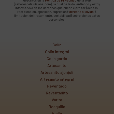
descritos en la
Política de Privacidad
de la Web
(saboresdelaluisiana.com), la cual he leído, entiendo y estoy
informado/a de los derechos que puedo ejercitar (acceso,
rectificación, oposición, supresión (“
derecho al olvido
”),
limitación del tratamiento, portabilidad) sobre dichos datos
personales.
Colín
Colín integral
Colín gordo
Artesanito
Artesanito ajonjolí
Artesanito integral
Reventado
Reventadito
Varita
Rosquilla
Violín